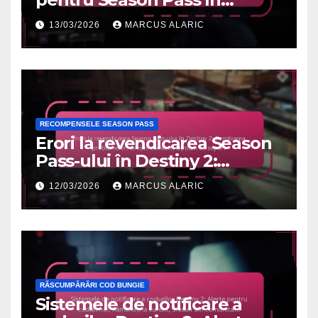
Destiny 2: Articole exclusive,
13/03/2026
MARCUS ALARIC
Prețuri, Instrucțiuni de
revendicare
RECOMPENSELE SEASON PASS
Erori la revendicarea Season
Pass-ului în Destiny 2:
Rezolvarea problemelor,
12/03/2026
MARCUS ALARIC
Greșeli comune, Opțiuni de
suport
RĂSCUMPĂRĂRI COD BUNGIE
Sistemele de notificare a