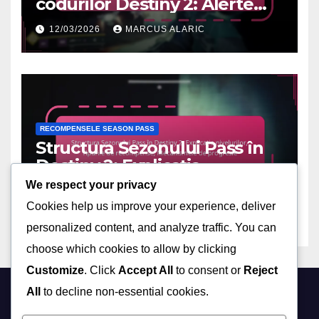
codurilor Destiny 2: Alerte
pentru coduri noi, Rămâneți
12/03/2026
MARCUS ALARIC
la curent, Sfaturi din
comunitate
RECOMPENSELE SEASON PASS
Structura Sezonului Pass în
Destiny 2: Explicația
nivelurilor, Tipurile de
We respect your privacy
11/03/2026
MARCUS ALARIC
recompense, Mecanismele
Cookies help us improve your experience, deliver
de progresie
personalized content, and analyze traffic. You can
choose which cookies to allow by clicking
Customize
. Click
Accept All
to consent or
Reject
All
to decline non-essential cookies.
hm-andrei.ro