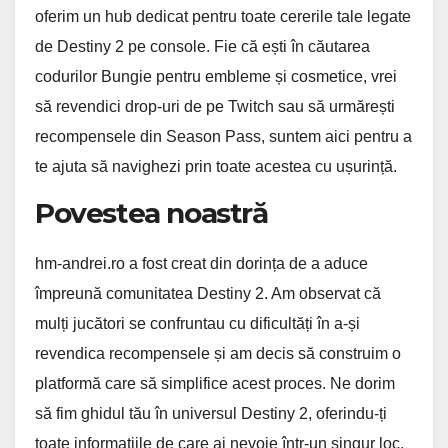
oferim un hub dedicat pentru toate cererile tale legate
de Destiny 2 pe console. Fie că ești în căutarea
codurilor Bungie pentru embleme și cosmetice, vrei
să revendici drop-uri de pe Twitch sau să urmărești
recompensele din Season Pass, suntem aici pentru a
te ajuta să navighezi prin toate acestea cu ușurință.
Povestea noastră
hm-andrei.ro a fost creat din dorința de a aduce
împreună comunitatea Destiny 2. Am observat că
mulți jucători se confruntau cu dificultăți în a-și
revendica recompensele și am decis să construim o
platformă care să simplifice acest proces. Ne dorim
să fim ghidul tău în universul Destiny 2, oferindu-ți
toate informațiile de care ai nevoie într-un singur loc.