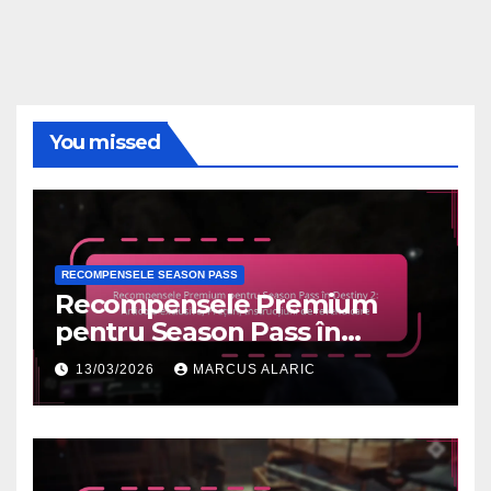
You missed
RECOMPENSELE SEASON PASS
Recompensele Premium
pentru Season Pass în
Destiny 2: Articole exclusive,
13/03/2026
MARCUS ALARIC
Prețuri, Instrucțiuni de
revendicare