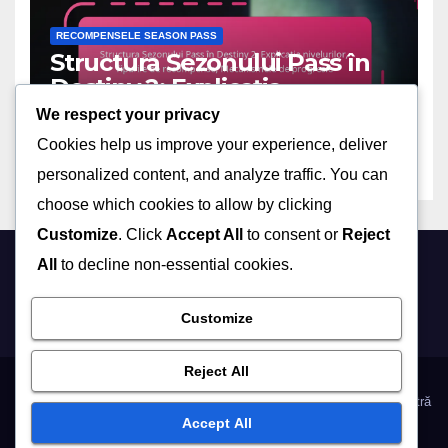
RECOMPENSELE SEASON PASS
Structura Sezonului Pass în
Destiny 2: Explicația
nivelurilor, Tipurile de
We respect your privacy
11/03/2026
MARCUS ALARIC
recompense, Mecanismele
Cookies help us improve your experience, deliver
de progresie
personalized content, and analyze traffic. You can
choose which cookies to allow by clicking
Customize
. Click
Accept All
to consent or
Reject
All
to decline non-essential cookies.
hm-andrei.ro
Customize
Reject All
Politica privind cookie-urile
Politica de confidențialitate
Povestea noastră
Accept All
Ia legătura cu noi
Termeni și condiții