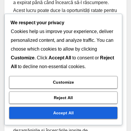
a expirat până când încearcă să-l răscumpere.
Acest lucru poate duce la oportunități ratate pentru
recompense.
We respect your privacy
Cookies help us improve your experience, deliver
Pentru a evita această problemă, jucătorii ar trebui
personalized content, and analyze traffic. You can
să verifice regulat datele de expirare ale codurilor
choose which cookies to allow by clicking
și să prioritizeze răscumpărarea lor cât mai curând
Customize
. Click
Accept All
to consent or
Reject
posibil. Păstrarea unei liste cu codurile active
poate ajuta la simplificarea procesului și la
All
to decline non-essential cookies.
asigurarea că jucătorii nu trec cu vederea nicio
oportunitate valoroasă.
Customize
Reject All
În plus, unele coduri pot fi specifice unei regiuni
sau pot avea restricții care le fac invalide pentru
Accept All
anumiti jucători. Familiarizarea cu termenii și
condițiile asociate fiecărui cod poate preveni
dezamăgirile și încercările irosite de