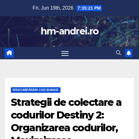
Skip
Fri. Jun 19th, 2026
7:35:23 PM
to
content
hm-andrei.ro
RĂSCUMPĂRĂRI COD BUNGIE
Strategii de colectare a
codurilor Destiny 2:
Organizarea codurilor,