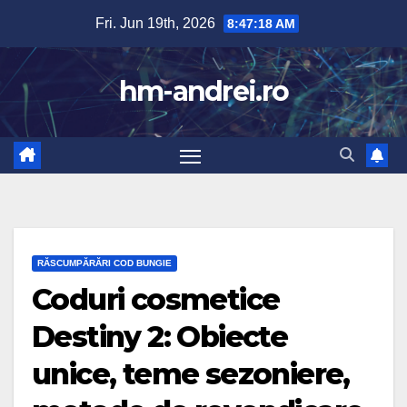
Skip
Fri. Jun 19th, 2026
8:47:19 AM
to
content
hm-andrei.ro
RĂSCUMPĂRĂRI COD BUNGIE
Coduri cosmetice
Destiny 2: Obiecte
unice, teme sezoniere,