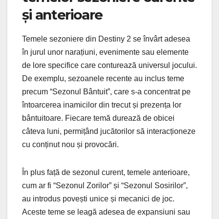
și anterioare
Temele sezoniere din Destiny 2 se învârt adesea
în jurul unor narațiuni, evenimente sau elemente
de lore specifice care conturează universul jocului.
De exemplu, sezoanele recente au inclus teme
precum “Sezonul Bântuit”, care s-a concentrat pe
întoarcerea inamicilor din trecut și prezența lor
bântuitoare. Fiecare temă durează de obicei
câteva luni, permițând jucătorilor să interacționeze
cu conținut nou și provocări.
În plus față de sezonul curent, temele anterioare,
cum ar fi “Sezonul Zorilor” și “Sezonul Sosirilor”,
au introdus povești unice și mecanici de joc.
Aceste teme se leagă adesea de expansiuni sau