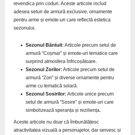
revendica prin coduri. Aceste articole includ
adesea seturi de armură exclusive, ornamente
pentru arme și emote-uri care reflectă estetica
sezonului.
Sezonul Bântuit:
Articole precum setul de
armură “Coșmar” și emote-uri tematice care
surprind atmosfera înfricoșătoare.
Sezonul Zorilor:
Articole precum setul de
armură “Zori” și diverse ornamente pentru
arme cu tematică solară.
Sezonul Sosirilor:
Articole unice precum
setul de armură “Sosire” și emote-uri care
simbolizează speranța și reziliența.
Aceste articole nu doar că îmbunătățesc
atractivitatea vizuală a personajelor, dar servesc și