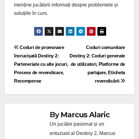
menține jucătorii informați despre problemele și
soluțiile în curs.
Post
Coduri de promovare
Coduri comunitare
încrucișată Destiny 2:
Destiny 2: Coduri generate
navigation
Parteneriate cu alte jocuri,
de utilizatori, Platforme de
Procese de revendicare,
partajare, Eticheta
Recompense
revendicării
By
Marcus Alaric
Un jucător pasionat și un
entuziast al Destiny 2, Marcus