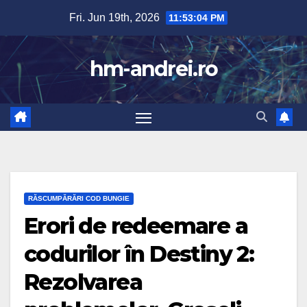
Skip
Fri. Jun 19th, 2026
11:53:04 PM
to
content
hm-andrei.ro
RĂSCUMPĂRĂRI COD BUNGIE
Erori de redeemare a
codurilor în Destiny 2:
Rezolvarea