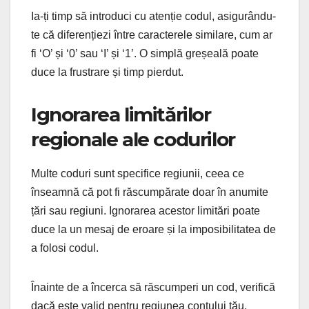
Ia-ți timp să introduci cu atenție codul, asigurându-
te că diferențiezi între caracterele similare, cum ar
fi ‘O’ și ‘0’ sau ‘I’ și ‘1’. O simplă greșeală poate
duce la frustrare și timp pierdut.
Ignorarea limitărilor
regionale ale codurilor
Multe coduri sunt specifice regiunii, ceea ce
înseamnă că pot fi răscumpărate doar în anumite
țări sau regiuni. Ignorarea acestor limitări poate
duce la un mesaj de eroare și la imposibilitatea de
a folosi codul.
Înainte de a încerca să răscumperi un cod, verifică
dacă este valid pentru regiunea contului tău.