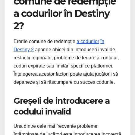
comune de redempție
a codurilor în Destiny
2?
Erorile comune de redempție
a codurilor
în
Destiny 2
apar de obicei din introduceri invalide,
restricții regionale, probleme de legare a contului,
coduri expirate sau limitări specifice platformei.
Înțelegerea acestor factori poate ajuta jucătorii să
depaneze și să răscumpere cu succes codurile.
Greșeli de introducere a
codului invalid
Una dintre cele mai frecvente probleme
întâmpinate de jucători este introducerea incorectă