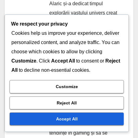
Alaric și-a dedicat timpul
explorării vastului univers creat
de Bungie. Cu un talent pentru
We respect your privacy
descoperirea comorilor ascunse
Cookies help us improve your experience, deliver
și o atenție deosebită la detalii,
personalized content, and analyze traffic. You can
își împărtășește expertiza în
choose which cookies to allow by clicking
privința codurilor de
Customize
. Click
Accept All
to consent or
Reject
răscumpărare, a drop-urilor de
All
to decline non-essential cookies.
pe Twitch și a recompenselor din
season pass, ajutându-i pe
Customize
colegii săi Gardieni să-și
Reject All
maximizeze experiența de joc.
Când nu joacă, Marcus îi place
Accept All
să scrie despre cele mai recente
tendințe în gaming și să se